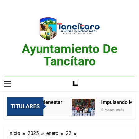
Saltar
al
contenido
Ayuntamiento De
Tancítaro
Feria del Bienestar
Impulsando Mejore
TITULARES
2 Meses Atrás
2 Meses Atrás
Inicio
2025
enero
22