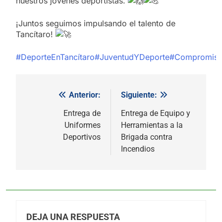
nuestros jóvenes deportistas.
¡Juntos seguimos impulsando el talento de
Tancítaro!
#DeporteEnTancítaro
#JuventudYDeporte
#Compromis
Anterior:
Siguiente:
Navegación
de
Entrega de
Entrega de Equipo y
Uniformes
Herramientas a la
entradas
Deportivos
Brigada contra
Incendios
DEJA UNA RESPUESTA