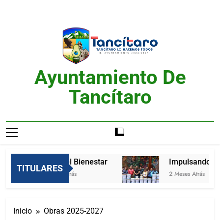
Saltar
al
contenido
Ayuntamiento De
Tancítaro
Feria del Bienestar
Impulsando Mej
TITULARES
2 Meses Atrás
2 Meses Atrás
Inicio
Obras 2025-2027