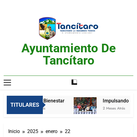
Saltar
al
contenido
Ayuntamiento De
Tancítaro
Feria del Bienestar
Impulsando Mejo
TITULARES
2 Meses Atrás
2 Meses Atrás
Inicio
2025
enero
22