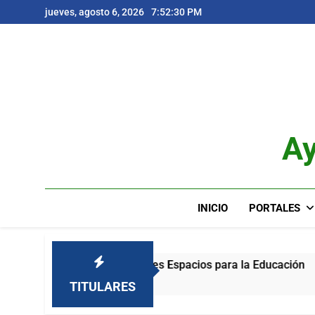
Saltar
jueves, agosto 6, 2026
7:52:31 PM
al
contenido
Ay
INICIO
PORTALES
mpulsando Mejores Espacios para la Educación
Meses Atrás
TITULARES