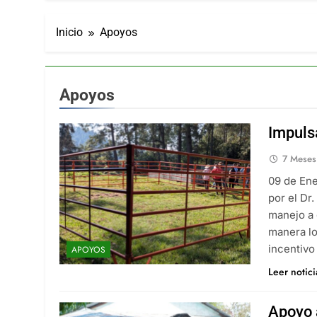
Inicio
Apoyos
Apoyos
Impuls
7 Meses
09 de Ene
por el Dr
manejo a 
manera lo
incentivo
APOYOS
Leer notic
Apoyo 