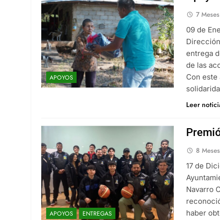
7 Meses
09 de Ene
Dirección
entrega d
de las ac
Con este 
APOYOS
solidarid
Leer notic
Premió
8 Meses
17 de Dic
Ayuntamie
Navarro C
reconoció
haber obt
APOYOS
ENTREGAS