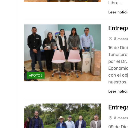
Libre….
Leer notic
Entreg
8 Meses
16 de Dic
Tancítaro
por el Dr
Económico
con el ob
APOYOS
nuestros
Leer notic
Entreg
8 Meses
09 de Di