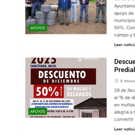
Ayuntamie
apoyo de 
municipio
50%. Con 
APOYOS
campo y 
Leer notic
Descue
Predia
8 Meses
29 de Nov
al 15 de 
en multas
APOYOS
alegría a
convertir
Leer notic