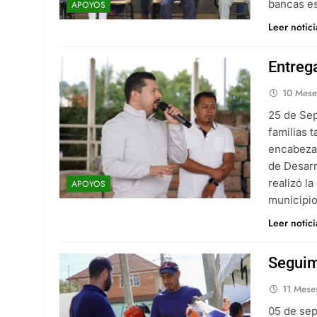
bancas es
APOYOS
Leer notic
Entreg
10 Mese
25 de Sep
familias 
encabezad
de Desarr
realizó l
APOYOS
municipio
Leer notic
Seguim
11 Mese
05 de sep