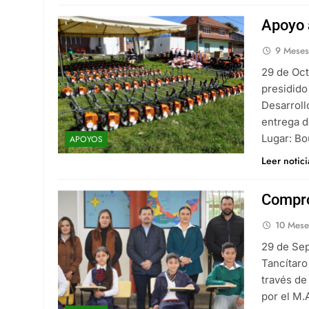
Apoyo 
9 Meses
29 de Oct
presidido
Desarroll
entrega d
Lugar: Bo
APOYOS
Leer notic
Compro
10 Mese
29 de Sep
Tancítaro
través de
por el M.