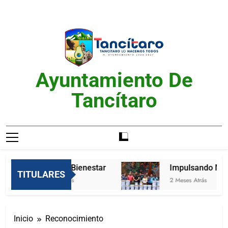
Saltar
al
contenido
Ayuntamiento De
Tancítaro
Feria del Bienestar
Impulsando Mejor
TITULARES
2 Meses Atrás
2 Meses Atrás
Inicio
Reconocimiento