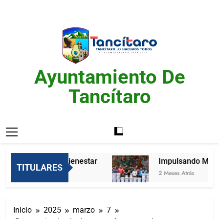
Saltar
al
contenido
Ayuntamiento De
Tancítaro
Feria del Bienestar
Impulsando Mejore
TITULARES
2 Meses Atrás
2 Meses Atrás
Inicio
2025
marzo
7