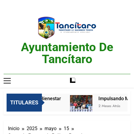
Saltar
al
contenido
Ayuntamiento De
Tancítaro
Feria del Bienestar
Impulsando Mejore
TITULARES
2 Meses Atrás
2 Meses Atrás
Inicio
2025
mayo
15