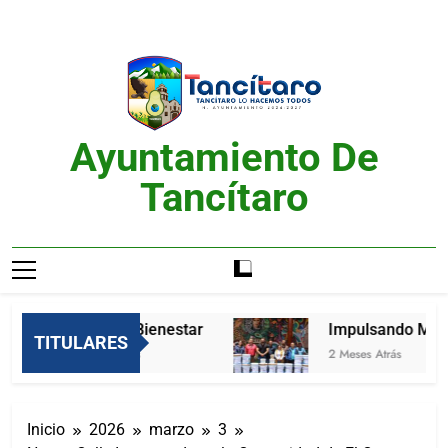
Saltar
al
contenido
Ayuntamiento De
Tancítaro
Feria del Bienestar
Impulsando Mejor
TITULARES
2 Meses Atrás
2 Meses Atrás
Inicio
2026
marzo
3