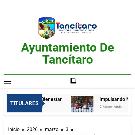
Saltar
al
contenido
Ayuntamiento De
Tancítaro
Feria del Bienestar
Impulsando Mejor
TITULARES
2 Meses Atrás
2 Meses Atrás
Inicio
2026
marzo
3