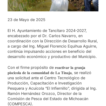
23 de Mayo de 2025
El H. Ayuntamiento de Tancítaro 2024-2027,
encabezado por el Dr. Carlos Navarro, en
coordinación con la Dirección de Desarrollo Rural,
a cargo del Ing. Miguel Florencio Equihua Aguirre,
continúa impulsando acciones en beneficio del
desarrollo económico y productivo del Municipio.
Con el firme propósito de 𝐫𝐞𝐚𝐜𝐭𝐢𝐯𝐚𝐫 𝐥𝐚 𝐠𝐫𝐚𝐧𝐣𝐚
𝐩𝐢𝐬𝐜𝐢́𝐜𝐨𝐥𝐚 𝐝𝐞 𝐥𝐚 𝐜𝐨𝐦𝐮𝐧𝐢𝐝𝐚𝐝 𝐝𝐞 𝐋𝐚 𝐓𝐢𝐧𝐚𝐣𝐚, se realizó
una solicitud ante el Centro Tecnológico
de
Producción, Capacitación e Investigación
Pesquera y Acuícola “El Infiernillo”, dirigida al Ing.
Ramón Hernández Orozco, Director de la
Comisión de Pesca del Estado de Michoacán
(COMPESCA).