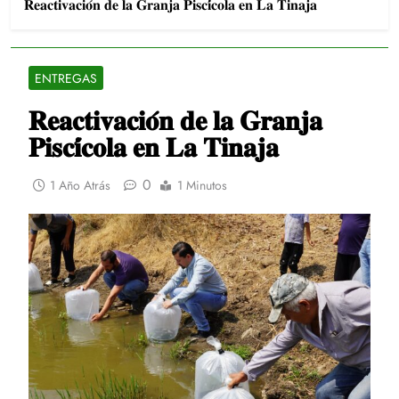
𝐑𝐞𝐚𝐜𝐭𝐢𝐯𝐚𝐜𝐢𝐨́𝐧 𝐝𝐞 𝐥𝐚 𝐆𝐫𝐚𝐧𝐣𝐚 𝐏𝐢𝐬𝐜𝐢́𝐜𝐨𝐥𝐚 𝐞𝐧 𝐋𝐚 𝐓𝐢𝐧𝐚𝐣𝐚
ENTREGAS
𝐑𝐞𝐚𝐜𝐭𝐢𝐯𝐚𝐜𝐢𝐨́𝐧 𝐝𝐞 𝐥𝐚 𝐆𝐫𝐚𝐧𝐣𝐚
𝐏𝐢𝐬𝐜𝐢́𝐜𝐨𝐥𝐚 𝐞𝐧 𝐋𝐚 𝐓𝐢𝐧𝐚𝐣𝐚
0
1 Año Atrás
1 Minutos