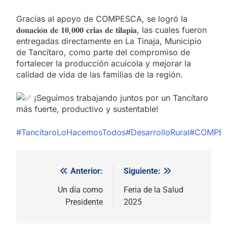
Gracias al apoyo de COMPESCA, se logró la
𝐝𝐨𝐧𝐚𝐜𝐢𝐨́𝐧 𝐝𝐞 𝟏𝟎,𝟎𝟎𝟎 𝐜𝐫𝐢́𝐚𝐬 𝐝𝐞 𝐭𝐢𝐥𝐚𝐩𝐢𝐚, las cuales fueron
entregadas directamente en La Tinaja, Municipio
de Tancítaro, como parte del compromiso de
fortalecer la producción acuícola y mejorar la
calidad de vida de las familias de la región.
¡Seguimos trabajando juntos por un Tancítaro
más fuerte, productivo y sustentable!
#TancítaroLoHacemosTodos
#DesarrolloRural
#COMPE
Anterior:
Siguiente:
Navegación
de
Un día como
Feria de la Salud
Presidente
2025
entradas