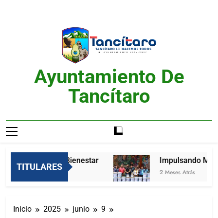
Saltar
al
contenido
Ayuntamiento De
Tancítaro
Feria del Bienestar
Impulsando Mejore
TITULARES
2 Meses Atrás
2 Meses Atrás
Inicio
2025
junio
9