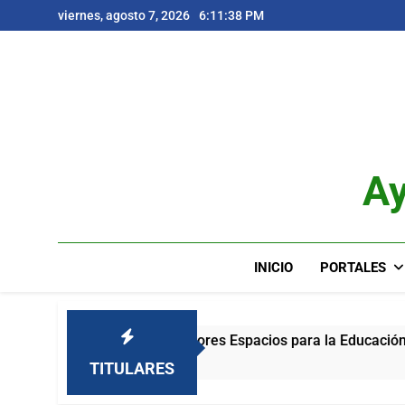
Saltar
viernes, agosto 7, 2026
6:11:39 PM
al
contenido
Ay
INICIO
PORTALES
Impulsando Mejores Espacios para la Educación
2 Meses Atrás
TITULARES