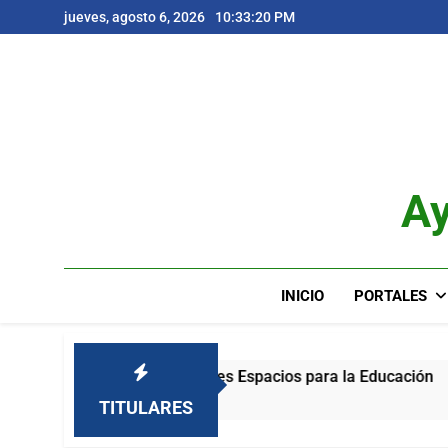
Saltar
jueves, agosto 6, 2026
10:33:21 PM
al
contenido
Ay
INICIO
PORTALES
Impulsando Mejores Espacios para la Educación
2 Meses Atrás
TITULARES