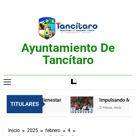
Saltar
al
contenido
Ayuntamiento De
Tancítaro
Feria del Bienestar
Impulsando Mejore
TITULARES
2 Meses Atrás
2 Meses Atrás
Inicio
2025
febrero
4