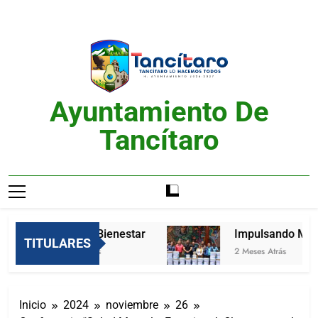
Saltar
al
contenido
Ayuntamiento De
Tancítaro
Feria del Bienestar
Impulsando Mejor
TITULARES
2 Meses Atrás
2 Meses Atrás
Inicio
2024
noviembre
26