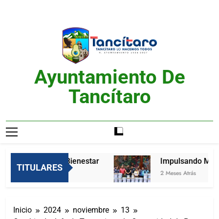
Saltar
al
contenido
Ayuntamiento De
Tancítaro
Feria del Bienestar
Impulsando Mejore
TITULARES
2 Meses Atrás
2 Meses Atrás
Inicio
2024
noviembre
13