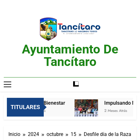
Saltar
al
contenido
Ayuntamiento De
Tancítaro
Feria del Bienestar
Impulsando Mejor
TITULARES
2 Meses Atrás
2 Meses Atrás
Inicio
2024
octubre
15
Desfile día de la Raza