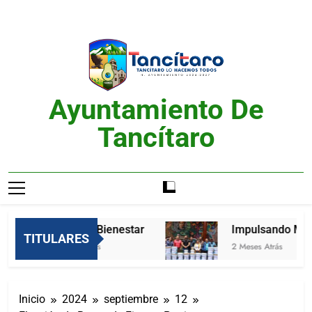
Saltar
al
contenido
Ayuntamiento De
Tancítaro
Feria del Bienestar
Impulsando Mejore
TITULARES
2 Meses Atrás
2 Meses Atrás
Inicio
2024
septiembre
12